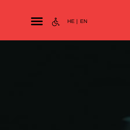
HE
EN