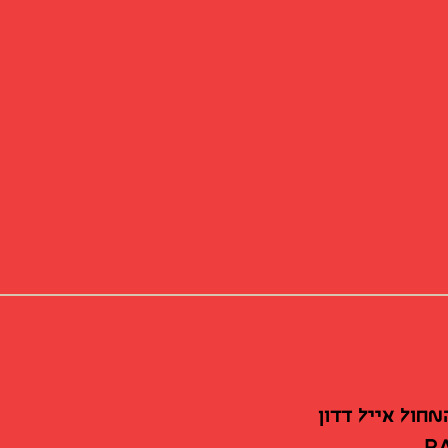
חול אייל דדון
P