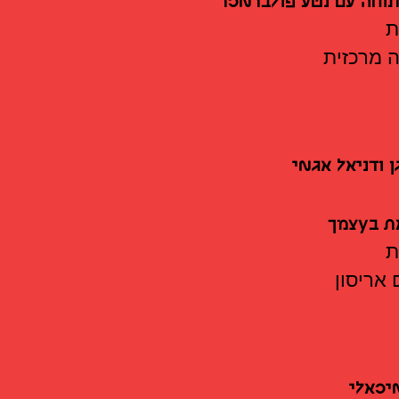
וחה עם נטע פולברמכר
 מרכזית
ן ודניאל אגמי
ת בעצמך
אריסון
מיכאלי