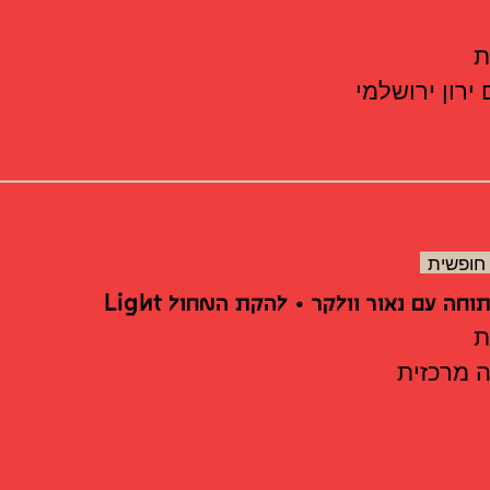
ירון ירושלמי
חופשית
חה עם נאור וולקר • להקת המחול Light
 מרכזית