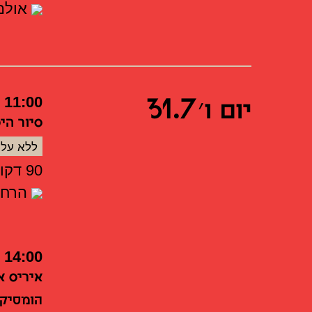
אולם 
יום ו׳ 31.7
11:00
סיור הי
ללא על
90 דקות
הרחבה
14:00
איריס א
הומסיק