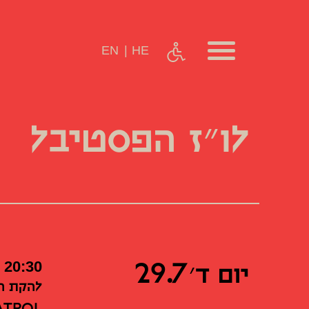
EN
HE
לו״ז הפסטיבל
יום ד׳ 29.7
20:30
להקת המ
ATROL