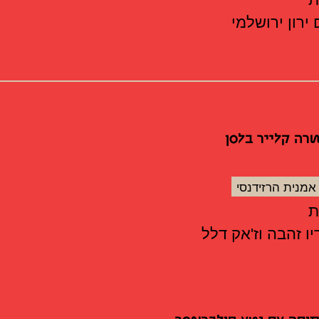
ירון ירושלמי
רה קלייר בלסן
 אמנית הרזידנסי
ו זהבה וז'אק דלל