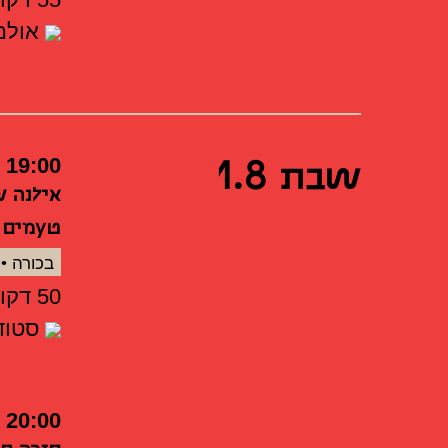
אולם 
שבת 1.8
19:00
אילנה ש
טעמים
בכורה •
50 דקות
סטודי
20:00