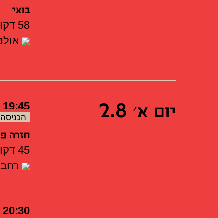
בואי
58 דקות
אולם 
יום א׳ 2.8
19:45
הכניסה 
חזרה פתו
45 דקות
רחבה
20:30