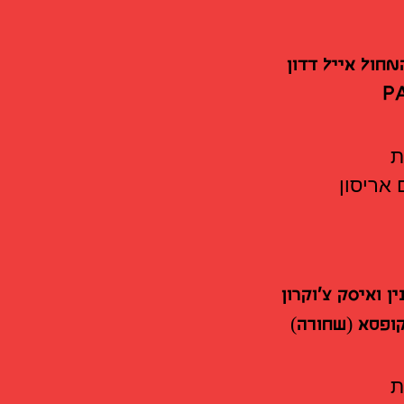
חול אייל דדון
P
אריסון
ן ואיסק צ'וקרון
ופסא (שחורה)