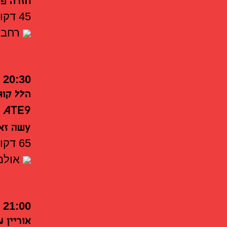
חזרה פת
45 דקות
רחבה
20:30
הלל קוג
ATE9
עשה זא
65 דקות
אולם 
21:00
אוריין 