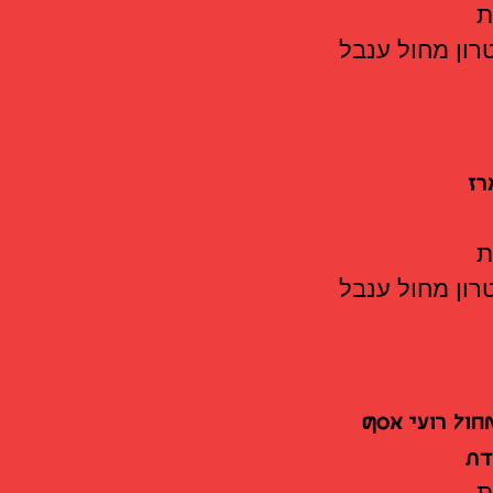
ון מחול ענבל
רז
ון מחול ענבל
ול רועי אסף
דת