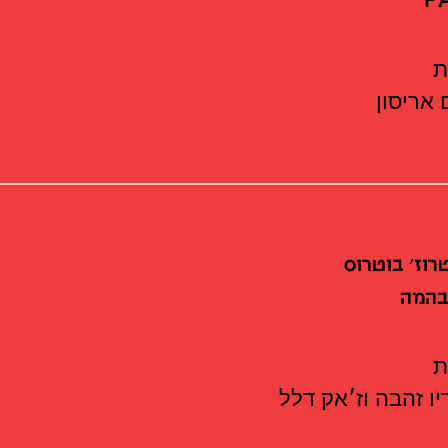
אריסון
רוז׳ בוטרוס
בהמה
ו זהבה וז׳אק דלל