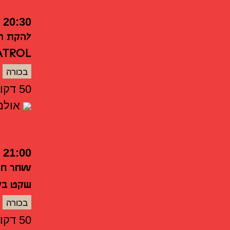
20:30
להקת המ
ATROL
בכורה
50 דקות
אולם 
21:00
שחר חני
שקט בק
בכורה
50 דקות