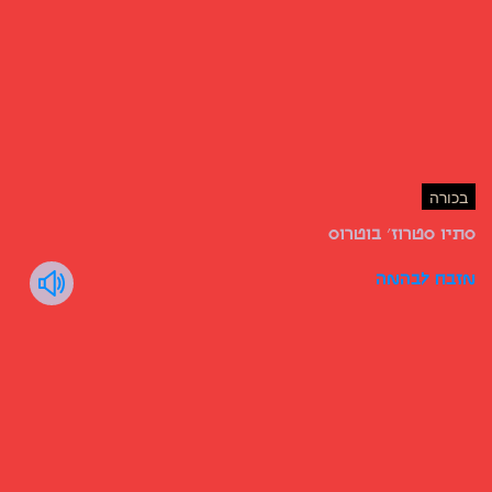
בכורה
סתיו סטרוז׳ בוטרוס
מזבח לבהמה