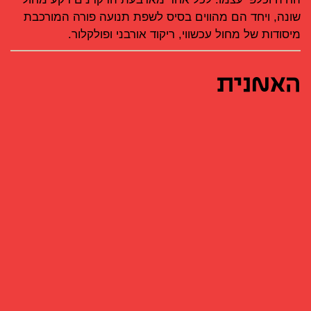
שונה, ויחד הם מהווים בסיס לשפת תנועה פורה המורכבת
מיסודות של מחול עכשווי, ריקוד אורבני ופולקלור.
האמנית
סתיו סטרוז׳ בוטרוס (ירושלים, 1990) היא כוריאוגרפית
ורקדנית עצמאית המשלבת בין פולקלור למחול עכשווי.
היא בוגרת
תיכון האקדמיה למוסיקה ולמחול בירושלים
,
רקדה ב
להקת בת־שבע
ו
להקת המחול ענבל פינטו ואבשלום
פולק
. עבודתה מושפעת מהמפגש בין מסורות תנועה
מהקווקז ומרחבי ברית המועצות לשעבר לבין המחול
העכשווי, מתוך ראיית הגוף כארכיון חי של זהות תרבותית.
סטרוז׳ בוטרוס זכתה במספר פרסים:
פרס שר התרבות והספורט ע"ש יצחק נבון לשימור ולטיפוח
תרבויות ישראל ליוצרים בראשית דרכם 2022. פרס רוזנבלום
לאמנויות הבמה לאמנים בעלי הישגים מבטיחים מטעם