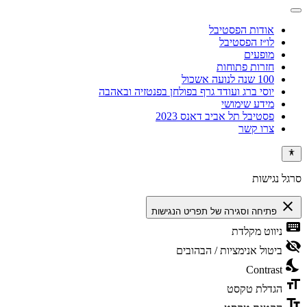
אודות הפסטיבל
לו״ז הפסטיבל
מופעים
חזרות פתוחות
100 שנה לנועה אשכול
יוסי ברג ועודד גרף בפולחן בפנטזיה ובאהבה
מידע שימושי
פסטיבל תל אביב דאנס 2023
צרו קשר
סרגל נגישות
close
פתיחה וסגירה של תפריט הנגישות
keyboard
ניווט מקלדת
visibility_off
ביטול אנימציות / הבהובים
nights_stay
Contrast
format_size
הגדלת טקסט
text_fields