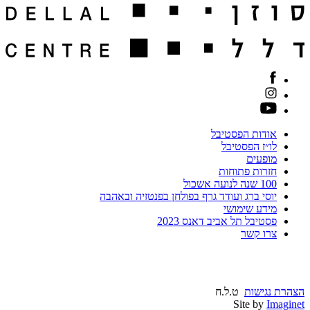
אודות הפסטיבל
לו״ז הפסטיבל
מופעים
חזרות פתוחות
100 שנה לנועה אשכול
יוסי ברג ועודד גרף בפולחן בפנטזיה ובאהבה
מידע שימושי
פסטיבל תל אביב דאנס 2023
צרו קשר
הצהרת נגישות
ט.ל.ח
Site by
Imaginet