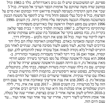
ספיינס, יש המשוכנעים שיש לו גם גנים ניאנדרתלים. נולד ב-1982 וגדל
במושב שדה משה שהוקם על אדמות הכפר הערבי אל מנשייה. בגיל 5
שבר את השן הקדמית כשניסה לעשות פירואט יחיד ובמקום זאת סיים על
הפרצוף, בגיל 6 קיבל נעלי סטפס והחל מידי ערב לתופף על משטח הבטון
כשהשכנה ממעלה הגבעה משקיפה עליו מחלון ביתה. בין השנים 1990-
1996 הופיע עם מופע הסולו הראשון שלו באירועים משפחתיים
שהתקיימו בירושלים, ב 1997 כשהיה תלמיד כיתה י׳ בבית ספר שלאון
בקרית גת, נכח במופע בוקר של אנסמבל בת שבע וחש עמוקות שהוא
רוצה לרקוד עוד ועוד. בגיל 16 פגש את רגבה גלבוע – מובילת דרך,
אוהבת תנועה ומאמינה באדם. בפולקסווגן האדומה שלה הם בילו יחד
בדרכים לעוד סדנא, לעוד מופע ולעוד מסיבה פרועה. שנתיים לאחר מכן
התגייס לצה״ל (לא נקודה לגאווה אבל עובדה שאין להתכחש לה), ועם
קסדה, אפוד ואם 16 ביד רקד לאורך משמרות בשאנור ובהורדיון. ב-
2004 הוא עטה לראשונה שמלה על גופו כשרקד ביצירה ״מסע חורף״
מאת עמנואל גת, זו גם היתה הפעם הראשונה ששמע יצירה של פרנץ
שוברט. עם גת בילה שעות רבות בשדות תעופה, בבתי מלון, בקוקטלים,
בפוטוקולים, בפוסט שואו דיסקשיינים, בהקמות לילה מתישות ובערבי
גאלה עם שתיי ענקיות. אינספור שיעורים בבית הספר של החיים מאת
עמנואל גת. ב- 2005 פגש את ענת אינדיצקי שאוהבת אותו עד עצם היום
הזה על כל מגרעותיו. בין השנים 2010 – 2017 פגש את איה, נורי, לילה
ויונתן שמלמדים אותו סבלנות מה היא ועוד מיני דברים רבים אחרים.
ב-2010 החליט לשוב ארצה אחרי 3 שנים בצרפת, ואחרי שנה של בטלה,
אזר אומץ והחליט ליצור ריקוד, אחריו יצר עוד אחד ועוד אחד ועוד…עד
עצם היום הזה.