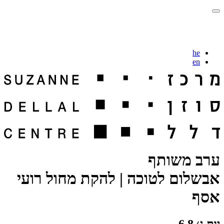
he
en
ערב משותף
אבשלום לטוכה | להקת מחול רועי
אסף
יום ג׳ 6.8