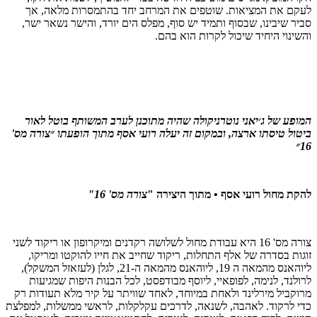
לעקם את המציאות.
שוטפים את ה
מרחב יחד בהתמסרות מלאה, אך
סביר שיבינו, שבסוף
ותמיד יש סוף,
מפלס הים יורד, והישר נשאר ישר,
והשינוי היחיד שיכול לקרות הוא בהם.
המופע של ג׳יאני נוטרניקולה שהיה מתוכנן לערב המשותף בוטל לאור
ביטול טיסתו ארצה, ובמקום זה יעלה רועי אסף מתוך הופעתו ״צורה מס'
16״
להקת מחול רועי אסף • מתוך היצירה "
צורה מס' 16"
צורה מס' 16 היא עבודת מחול לשלושה רקדנים ומיקרופון או ריקוד לשני
זוגות בסדרה של אלף התחלות, ריקוד שחייב את חייו להוקטו ומריקו,
ליוהאנס מהמאה ה 19, ליוהאנס מהמאה ה-21, לגלן (לעזאזל המשקל),
לרולנד, לנימה, לפופאיי, ליוסף מבודפסט, לכל הבנות היפות שמגיעות
מרוקביל מירלינד ולאחת במיוחד, לאחד שוויתר על קיר מלא תעודות רק
כדי לרקוד. לאהבה, לשנאה, לדרכים עקלקלות, לראשי ממשלות, למפלצת