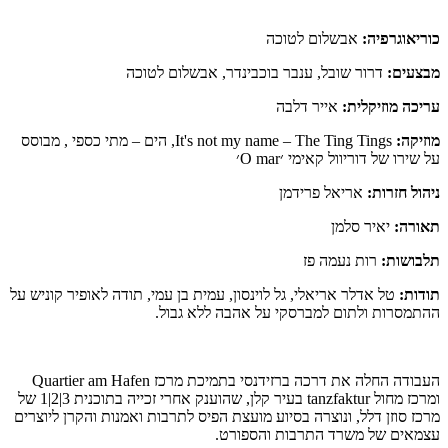
כוריאוגרפיה:
אבשלום לטוכה
מבצעים:
דרור שובל, ענבר בוכבינדר, אבשלום לטוכה
עריכה מוזיקלית:
אייר דלבה
מוזיקה:
It's not my name – The Ting Tings,
הים – מתי כספי , מבוסס
על שירו של דוריוול קאימי ׳O mar׳
ניהול חזרות:
אריאל פרידמן
תאורה:
יאיר סלמן
תלבושות:
רות נעמה פז
תודות:
טל אדלר אריאלי, גל לוינסון, עמית בן עמי, תודה לאופיר קוניש על
ההתמסרות ולתום למברסקי על אהבה ללא גבול.
העבודה החלה את דרכה ברזידנסי בתמיכת מרכז Quartier am Hafen
ומרכז מחול tanzfaktur בעיר קלן, שהוענק אחרי זכייה בתוכנית 3|2|1 של
מרכז סוזן דלל, ונוצרה בסיוע מועצת הפיס לתרבות ואמנות והקרן ליוצרים
עצמאים של משרד התרבות והספורט.