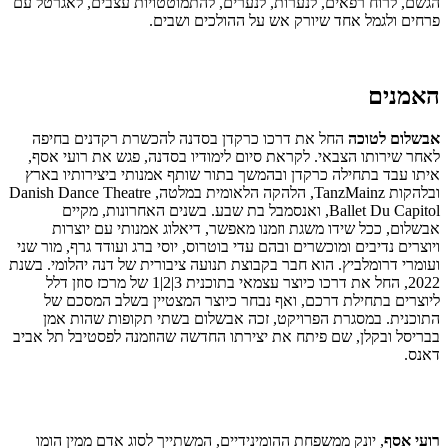
הגשם, לרוח רפאים, לנערות, לנערים, להתמוטטויות עצבים, לאגרטל עם
פרחים ולגמל אחד שיורק אש על ההולכים ושבים.
האמנים
אבשלום לטוכה
החל את דרכו כרקדן בסדנה להכשרת רקדנים בחיפה
לאחר שירותו הצבאי. לקראת סיום לימודיו בסדנה, פגש את רועי אסף,
איתו עבד בתחילה כרקדן ובהמשך בתור שותף אמנותי ביצירותיו בארץ
ובלהקות TanzMainz, הלהקה הלאומית במלטה, Danish Dance Theatre
,Ballet Du Capitol ואנסמבל בת שבע. בשנים האחרונות, מקיים
אבשלום, ככל שידו משגת וזמנו מאפשר, דיאלוג אמנותי עם יוצרות
ויוצרים נדיבים ומוכשרים ובהם עדי בוטרוס, יוסי ברג ועודד גרף, מור שני
ועומרי דרומלביץ. הוא חבר בקבוצת תנועה ציבורית של דנה יהלומי.
בשנת
2022, החל את דרכו כיוצר עצמאי בתוכנית 3|2|1 של מרכז סוזן דלל
ליוצרים בתחילת דרכם, ואף נבחר כיוצר המצטיין בשלב המסכם של
התוכנית. במסגרת הפרויקט, זכה אבשלום בשתי תקופות שהות אמן
בבריסל ובקלן, שם פיתח את יצירתו החדשה שהוזמנה לפסטיבל תל אביב
דאנס.
רועי אסף
, יונק ממשפחת ההומינידיים, המשתייך לסוג אדם ממין הומו